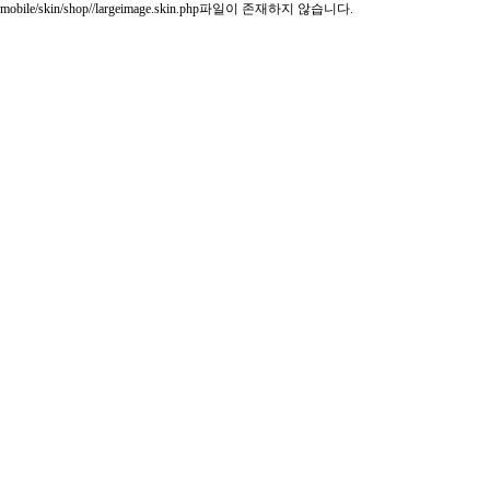
mobile/skin/shop//largeimage.skin.php파일이 존재하지 않습니다.